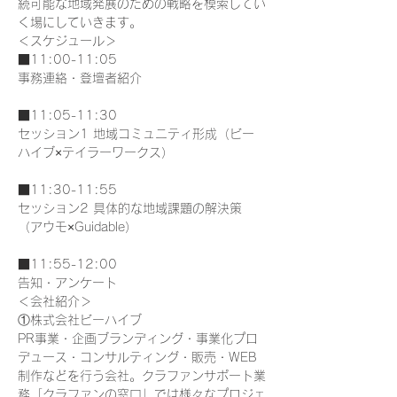
続可能な地域発展のための戦略を模索してい
く場にしていきます。
＜スケジュール＞

■11:00-11:05

事務連絡・登壇者紹介

■11:05-11:30

セッション1 地域コミュニティ形成（ビー
ハイブ×テイラーワークス）

■11:30-11:55

セッション2 具体的な地域課題の解決策
（アウモ×Guidable）

■11:55-12:00

告知・アンケート
＜会社紹介＞

①株式会社ビーハイブ

PR事業・企画ブランディング・事業化プロ
デュース・コンサルティング・販売・WEB
制作などを行う会社。クラファンサポート業
務「クラファンの窓口」では様々なプロジェ