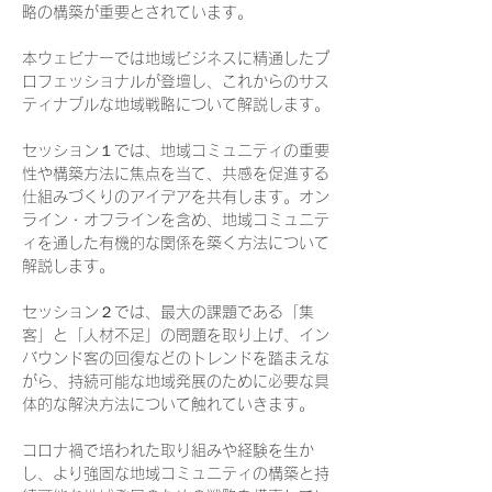
略の構築が重要とされています。

本ウェビナーでは地域ビジネスに精通したプ
ロフェッショナルが登壇し、これからのサス
ティナブルな地域戦略について解説します。

セッション１では、地域コミュニティの重要
性や構築方法に焦点を当て、共感を促進する
仕組みづくりのアイデアを共有します。オン
ライン・オフラインを含め、地域コミュニテ
ィを通した有機的な関係を築く方法について
解説します。

セッション２では、最大の課題である「集
客」と「人材不足」の問題を取り上げ、イン
バウンド客の回復などのトレンドを踏まえな
がら、持続可能な地域発展のために必要な具
体的な解決方法について触れていきます。

コロナ禍で培われた取り組みや経験を生か
し、より強固な地域コミュニティの構築と持