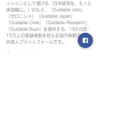
ッションとして掲げる「日本経済を、もっと
多国籍に。」のもと、「Guidable Jobs」
「ゼロニンメ」「Guidable Japan」
「Guidable Crew」「Guidable Research」
「Guidable Buzz」を提供する、192カ国・
15万人の登録者数を抱える国内有数の在留
外国人プラットフォームです。

④アウモ株式会社

「aumo」は月間約1,700万人のユーザー数
を誇る国内最大級のおでかけサイトです。

日本全国の観光地やグルメ、地元地域のお役
立ち情報などを昨今のトレンドを捉えた様々
な角度で発信しています。導入店舗数
30,000店舗突破した実店舗向けマーケティ
ングSaaS「aumoマイビジネス」を展開。
「aumoマイビジネス」はお店や施設が必要
なマーケティング（SEO・SNS・MEOな
ど）をワンプロダクトで管理・運用・分析す
ることで、コストを削減し、集客効果をあげ
ることができるツールをご提供しています。