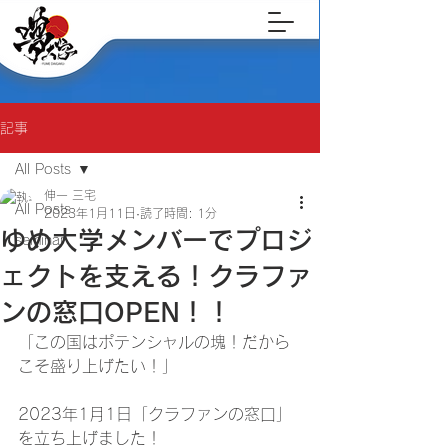
記事
All Posts
伸一 三宅
All Posts
2023年1月11日
読了時間: 1分
ゆめ大学メンバーでプロジ
seminar
ェクトを支える！クラファ
ンの窓口OPEN！！
「この国はポテンシャルの塊！だから
こそ盛り上げたい！」
2023年1月1日「クラファンの窓口」
を立ち上げました！